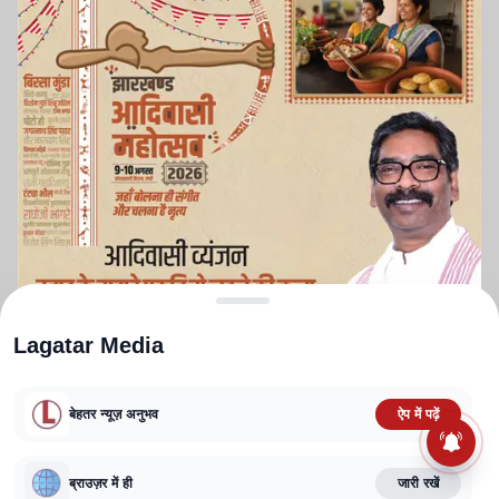
Lagatar Media
बेहतर न्यूज़ अनुभव
ऐप में पढ़ें
ABOUT US
CONTACT US
PRIVACY POLICY
TERMS AND CONDITIONS
CORRECTIONS POLICY
EDITORIAL GUIDELINES
FACT CHECKING POLICY
ब्राउज़र में ही
जारी रखें