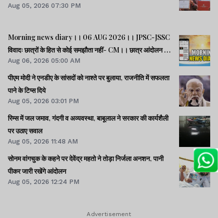
Aug 05, 2026 07:30 PM
Morning news diary।। 06 AUG 2026।। JPSC-JSSC
विवादः छात्रों के हित से कोई समझौता नहीं- CM।। छात्र आंदोलन के
Aug 06, 2026 05:00 AM
समर्थन में झारखंड आएंगे अभिजीत दीपके।। जब तक अमित शाह सदन
में जवाब नहीं देते, चर्चा नहीं होगीः राहुल।। समेत कई खबरें व वीडियो.
पीएम मोदी ने एनडीए के सांसदों को नाश्ते पर बुलाया, राजनीति में सफलता
पाने के टिप्स दिये
Aug 05, 2026 03:01 PM
रिम्स में जल जमाव, गंदगी व अव्यवस्था, बाबूलाल ने सरकार की कार्यशैली
पर उठाए सवाल
Aug 05, 2026 11:48 AM
सोनम वांगचुक के कहने पर देवेंद्र महतो ने तोड़ा निर्जला अनशन, पानी
पीकर जारी रखेंगे आंदोलन
Aug 05, 2026 12:24 PM
Advertisement