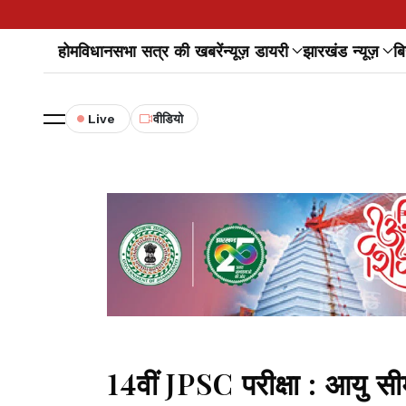
होम
विधानसभा सत्र की खबरें
न्यूज़ डायरी
झारखंड न्यूज़
बि
Live
वीडियो
14वीं JPSC परीक्षा : आयु सीम