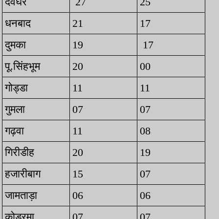
देवघर
27
25
धनबाद
21
17
दुमका
19
17
पू.सिंहभूम
20
00
गोड्डा
11
11
गुमला
07
07
गढ़वा
11
08
गिरीडीह
20
19
हजारीबाग
15
07
जामताड़ा
06
06
कोडरमा
07
07