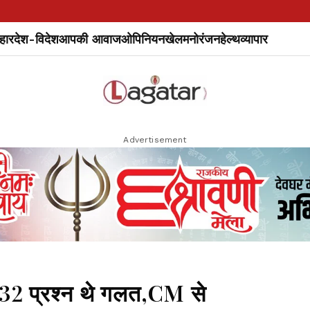
हार
देश-विदेश
आपकी आवाज
ओपिनियन
खेल
मनोरंजन
हेल्थ
व्यापार
Advertisement
 के 32 प्रश्न थे गलत,CM से