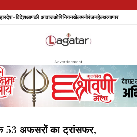
हार
देश-विदेश
आपकी आवाज
ओपिनियन
खेल
मनोरंजन
हेल्थ
व्यापार
Advertisement
 53 अफसरों का ट्रांसफर,