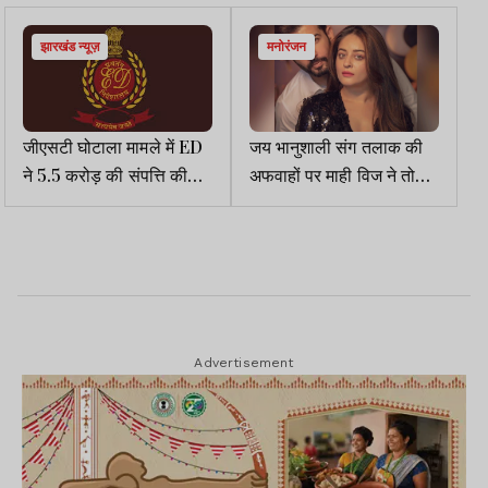
झारखंड न्यूज़
मनोरंजन
जीएसटी घोटाला मामले में ED
जय भानुशाली संग तलाक की
ने 5.5 करोड़ की संपत्ति की
अफवाहों पर माही विज ने तोड़ी
जब्त
चुप्पी ,बोलीं – क्या आप मेरे
वकील की फीस…
Advertisement