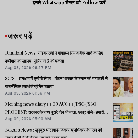
हमारे Whatsapp चैनल को Follow करें
जरूर पढ़ें
Dhanbad News: साइबर ठगी में मोबाइल सिम व बैंक खाते के लिए
कमीशन का लालच, पुलिस ने 6 को पकड़ा
Aug 08, 2026 06:57 PM
SC/ST आरक्षण में क्रीमी लेयर : मोहन भागवत के बयान को मायावती ने
राजनीतिक स्वार्थ से प्रेरित बताया
Aug 09, 2026 01:56 PM
Morning news diary।। 09 AUG।। JPSC-JSSC
PROTEST: सरकार के साथ दूसरे दिन भी वार्ता, छात्र बोले- हमारी
Aug 09, 2026 05:00 AM
बातें सुनी गईं।। छात्रों के समर्थन में उतरी भाजपा, 10 को विधानसभा
घेराव।। भारत सहित 5 देशों पर 100% टैरिफ लगानेवाला बिल US
Bokaro News : लुगुबुरु घांटाबाड़ी विकास प्राधिकार के गठन को
सीनेट से पास।। समेत कई खबरें व वीडियो.
लेकर डीसी ने की बैठक, सुझावों पर हुई चर्चा