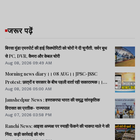
जरूर पढ़ें
बिरसा मुंडा एयरपोर्ट की हाई सिक्योरिटी को चोरों ने दी चुनौती, सर्वर बूथ
से PC, DVR, कैमरा और केबल चोरी
Aug 08, 2026 09:49 AM
Morning news diary।। 08 AUG।। JPSC-JSSC
Protest: छात्रों व सरकार के बीच पहली वार्ता रही सकारात्मक।।
Aug 08, 2026 05:00 AM
साइबर क्राइम मामलों की जांच में झारखंड पुलिस फिसड्डी।।संसद में
विपक्षी दलों का हंगामा, कार्यवाही स्थगित।। समेत कई खबरें व वीडियो.
Jamshedpur News : हस्तकरघा भारत की समृद्ध सांस्कृतिक
विरासत का प्रतीक- राज्यपाल
Aug 07, 2026 03:58 PM
Ranchi News: आइसा अध्यक्ष पर स्याही फेंकने की भाकपा माले ने की
निंदा, कड़ी कार्रवाई की मांग