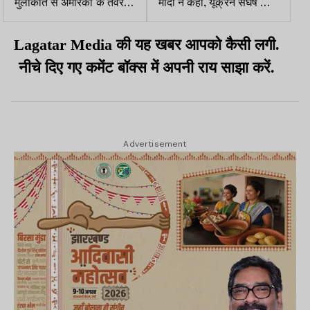
मुलाकात से अमेरिका के तेवर
मोदी ने कहा, यूक्रेन संघर्ष को
ढीले, अमेरिकी दूतावास और
समाप्त करना होगा, यह मानवता
मार्को रुबियो दे रहे दोस्ती की
की पुकार है
Lagatar Media
की यह खबर आपको कैसी लगी.
दुहाई
नीचे दिए गए कमेंट बॉक्स में अपनी
राय
साझा
करें.
Advertisement