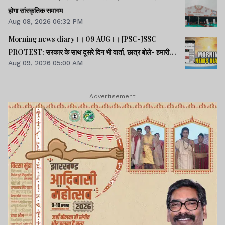
होगा सांस्कृतिक समागम
Aug 08, 2026 06:32 PM
Morning news diary।। 09 AUG।। JPSC-JSSC
PROTEST: सरकार के साथ दूसरे दिन भी वार्ता, छात्र बोले- हमारी
Aug 09, 2026 05:00 AM
बातें सुनी गईं।। छात्रों के समर्थन में उतरी भाजपा, 10 को विधानसभा
घेराव।। भारत सहित 5 देशों पर 100% टैरिफ लगानेवाला बिल US
सीनेट से पास।। समेत कई खबरें व वीडियो.
Advertisement