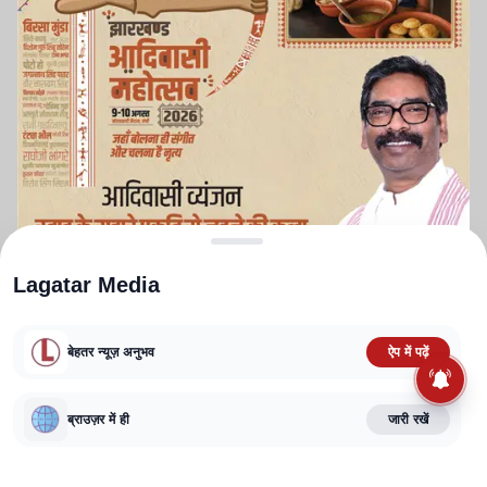
Lagatar Media
बेहतर न्यूज़ अनुभव
ऐप में पढ़ें
ABOUT US
CONTACT US
PRIVACY POLICY
TERMS AND CONDITIONS
CORRECTIONS POLICY
EDITORIAL GUIDELINES
FACT CHECKING POLICY
ब्राउज़र में ही
जारी रखें
Copyright
2025-2026
Lagatar Media Pvt. Ltd.