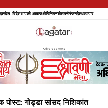
हार
देश-विदेश
आपकी आवाज
ओपिनियन
खेल
मनोरंजन
हेल्थ
व्यापार
Advertisement
पोस्ट: गोड्डा सांसद निशिकांत