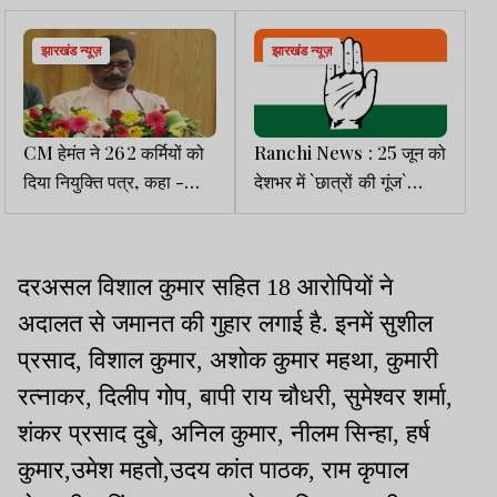
झारखंड न्यूज़
झारखंड न्यूज़
CM हेमंत ने 262 कर्मियों को
Ranchi News : 25 जून को
दिया नियुक्ति पत्र, कहा -
देशभर में `छात्रों की गूंज`
गलती हो तो सुधारें, जिम्मेदारी
अभियान चलाएगी कांग्रेस, रांची
से न भागें
में इमरान प्रतापगढ़ी करेंगे प्रेस
वार्ता
दरअसल विशाल कुमार सहित 18 आरोपियों ने
अदालत से जमानत की गुहार लगाई है. इनमें सुशील
प्रसाद, विशाल कुमार, अशोक कुमार महथा, कुमारी
रत्नाकर, दिलीप गोप, बापी राय चौधरी, सुमेश्वर शर्मा,
शंकर प्रसाद दुबे, अनिल कुमार, नीलम सिन्हा, हर्ष
कुमार,उमेश महतो,उदय कांत पाठक, राम कृपाल