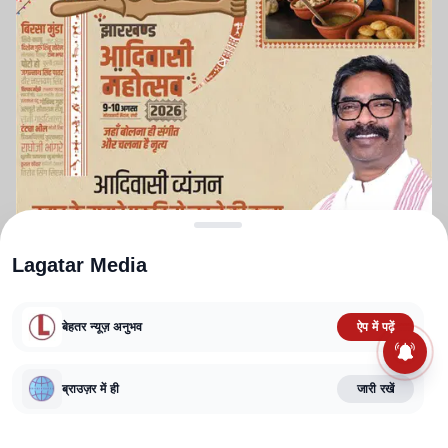
Lagatar Media
बेहतर न्यूज़ अनुभव
ऐप में पढ़ें
ABOUT US
CONTACT US
PRIVACY POLICY
TERMS AND CONDITIONS
ब्राउज़र में ही
जारी रखें
CORRECTIONS POLICY
EDITORIAL GUIDELINES
FACT CHECKING POLICY
Copyright
2025-2026
Lagatar Media Pvt. Ltd.