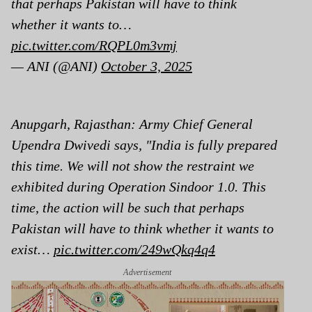
that perhaps Pakistan will have to think
whether it wants to…
pic.twitter.com/RQPL0m3vmj
— ANI (@ANI)
October 3, 2025
Anupgarh, Rajasthan: Army Chief General
Upendra Dwivedi says, "India is fully prepared
this time. We will not show the restraint we
exhibited during Operation Sindoor 1.0. This
time, the action will be such that perhaps
Pakistan will have to think whether it wants to
exist…
pic.twitter.com/249wQkq4q4
Advertisement