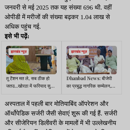
जनवरी से मई 2025 तक यह संख्या 696 थी. वहीं
ओपीडी में मरीजों की संख्या बढ़कर 1.04 लाख से
अधिक पहुंच गई.
इसे भी पढ़ें:
झारखंड न्यूज़
झारखंड न्यूज़
तु टेंशन मत ले, सब ठीक हो
Dhanbad News: बीजेपी
जतउ...खोरठा में फरियाद सुन
का प्रबुद्ध नागरिक सम्मेलन,
धनबाद के डीसी ने भी खोरठा में
रघुवर दास ने गिनाई मोदी
दिया भरोसा...
सरकार की उपलब्धियां
अस्पताल में पहली बार मोतियाबिंद ऑपरेशन और
ऑर्थोपेडिक सर्जरी जैसी सेवाएं शुरू की गई हैं. सर्जरी
और सीजेरियन डिलीवरी के मामलों में भी उल्लेखनीय