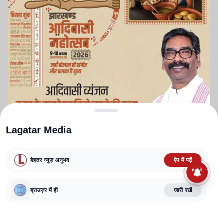
Lagatar Media
बेहतर न्यूज़ अनुभव
ऐप में पढ़ें
ABOUT US
CONTACT US
PRIVACY POLICY
TERMS AND CONDITIONS
ब्राउज़र में ही
जारी रखें
CORRECTIONS POLICY
EDITORIAL GUIDELINES
FACT CHECKING POLICY
Copyright
2025-2026
Lagatar Media Pvt. Ltd.