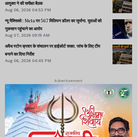
आयुक्त ने की समीक्षा बैठक
Aug 06, 2026 04:53 PM
न्यू मैक्सिको : Meta पर 567 मिलियन डॉलर का जुर्माना, युवाओं को
जगन्नाथपुर मंदिर न्यास
नुकसान पहुंचाने का आरोप
समिति पर अनियमितता का
Aug 07, 2026 09:19 AM
आरोप, उपायुक्त से जांच की
अवैध स्टोन क्रशर के संचालन पर हाईकोर्ट सख्त, जांच के लिए टीम
मांग
बनाने का दिया निर्देश
Aug 06, 2026 04:45 PM
Lagatar Media की यह खबर आपको कैसी लगी.
नीचे दिए गए कमेंट बॉक्स में अपनी राय साझा करें
Advertisement