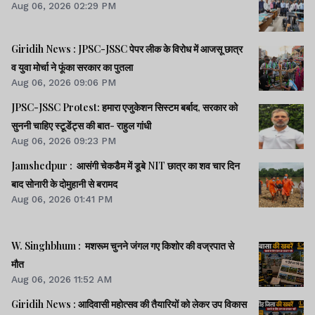
Aug 06, 2026 02:29 PM
की कमी, विभिन्न समस्याओं और विकास संबंधी
आवश्यकताओं से सांसद को अवगत कराया गया. इस
Giridih News : JPSC-JSSC पेपर लीक के विरोध में आजसू छात्र
अवसर पर सत्य प्रकाश हुरहुरिया, दीप दयाल
व युवा मोर्चा ने फूंका सरकार का पुतला
सारस, पुनीता मुंडा समेत गढ़ा टूटवा की कई महिलाएं
Aug 06, 2026 09:06 PM
मौजूद रहे.
JPSC-JSSC Protest: हमारा एजुकेशन सिस्टम बर्बाद, सरकार को
सुननी चाहिए स्टूडेंट्स की बात- राहुल गांधी
Aug 06, 2026 09:23 PM
Jamshedpur : आसंगी चेकडैम में डूबे NIT छात्र का शव चार दिन
झारखंड न्यूज़
बाद सोनारी के दोमुहानी से बरामद
Aug 06, 2026 01:41 PM
Ranchi News : खादगढ़ा
W. Singhbhum : मशरूम चुनने जंगल गए किशोर की वज्रपात से
बस स्टैंड के सामने 5.5
मौत
डिसमिल जमीन पर कब्जा का
Aug 06, 2026 11:52 AM
आरोप, पीड़िता ने DC-SP
Giridih News : आदिवासी महोत्सव की तैयारियों को लेकर उप विकास
से की शिकायत
झारखंड न्यूज़