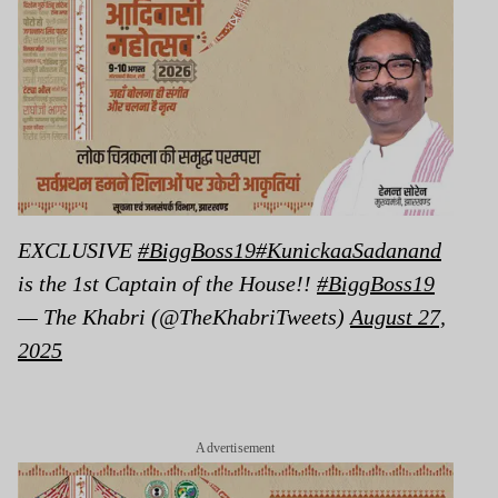
EXCLUSIVE
#BiggBoss19
#KunickaaSadanand
is the 1st Captain of the House!!
#BiggBoss19
— The Khabri (@TheKhabriTweets)
August 27,
2025
Advertisement