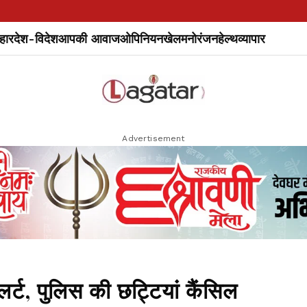
हार
देश-विदेश
आपकी आवाज
ओपिनियन
खेल
मनोरंजन
हेल्थ
व्यापार
Advertisement
्ट, पुलिस की छट्टियां कैंसिल