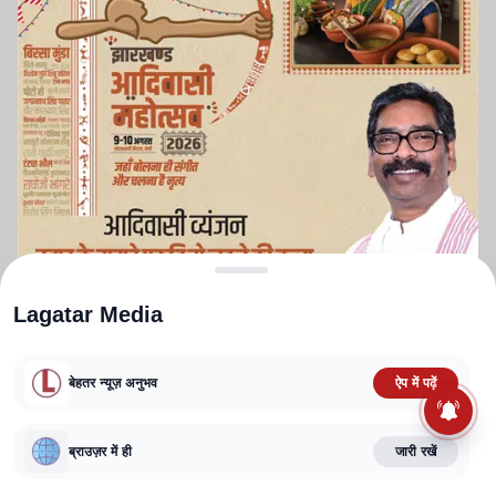
Lagatar Media
बेहतर न्यूज़ अनुभव
ऐप में पढ़ें
ABOUT US
CONTACT US
PRIVACY POLICY
TERMS AND CONDITIONS
ब्राउज़र में ही
जारी रखें
CORRECTIONS POLICY
EDITORIAL GUIDELINES
FACT CHECKING POLICY
Copyright
2025-2026
Lagatar Media Pvt. Ltd.