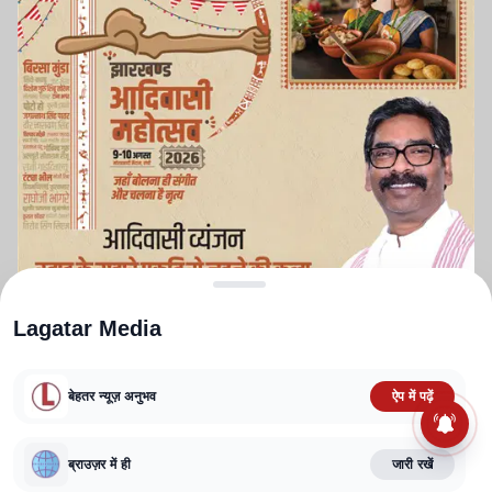
Lagatar Media
बेहतर न्यूज़ अनुभव
ऐप में पढ़ें
ABOUT US
CONTACT US
PRIVACY POLICY
TERMS AND CONDITIONS
CORRECTIONS POLICY
EDITORIAL GUIDELINES
FACT CHECKING POLICY
ब्राउज़र में ही
जारी रखें
Copyright
2025-2026
Lagatar Media Pvt. Ltd.