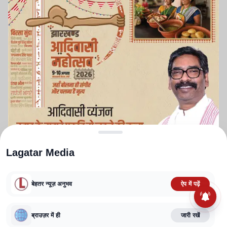
Lagatar Media
बेहतर न्यूज़ अनुभव
ऐप में पढ़ें
ABOUT US
CONTACT US
PRIVACY POLICY
TERMS AND CONDITIONS
ब्राउज़र में ही
जारी रखें
CORRECTIONS POLICY
EDITORIAL GUIDELINES
FACT CHECKING POLICY
Copyright
2025-2026
Lagatar Media Pvt. Ltd.