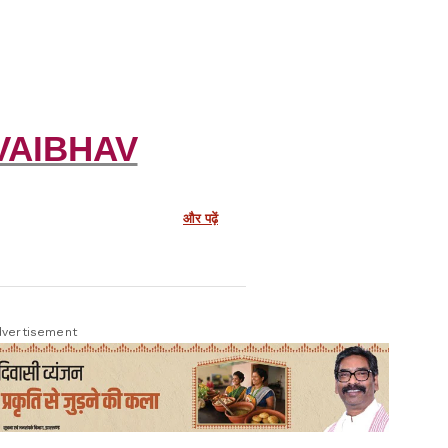
VAIBHAV
और पढ़ें
vertisement