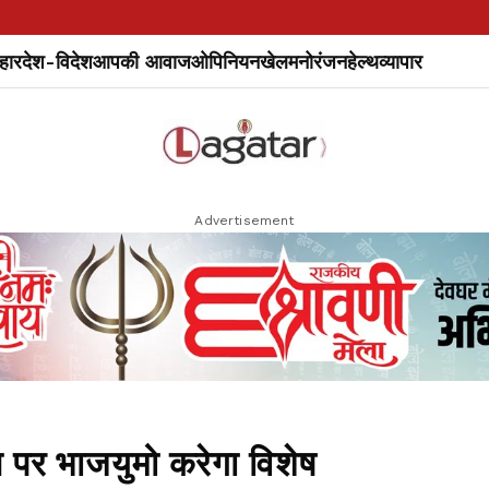
हार
देश-विदेश
आपकी आवाज
ओपिनियन
खेल
मनोरंजन
हेल्थ
व्यापार
Advertisement
िन पर भाजयुमो करेगा विशेष