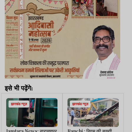
इसे भी पढ़ेंगे:
झारखंड न्यूज़
झारखंड न्यूज़
Jamtara News: नारायणपुर
Ranchi : निगम की सख्ती,