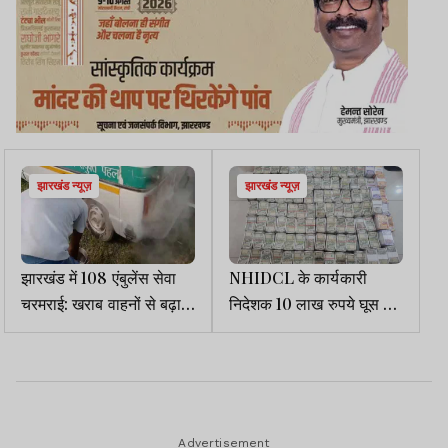
झारखंड न्यूज़
झारखंड न्यूज़
झारखंड में 108 एंबुलेंस सेवा
NHIDCL के कार्यकारी
चरमराई: खराब वाहनों से बढ़ा
निदेशक 10 लाख रुपये घूस लेते
हादसे का खतरा, लगा
गिरफ्तार
लापरवाही का आरोप
Advertisement