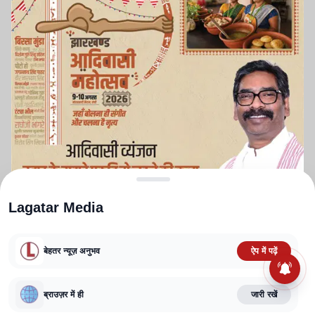
Lagatar Media
बेहतर न्यूज़ अनुभव
ऐप में पढ़ें
ABOUT US
CONTACT US
PRIVACY POLICY
TERMS AND CONDITIONS
ब्राउज़र में ही
जारी रखें
CORRECTIONS POLICY
EDITORIAL GUIDELINES
FACT CHECKING POLICY
Copyright
2025-2026
Lagatar Media Pvt. Ltd.