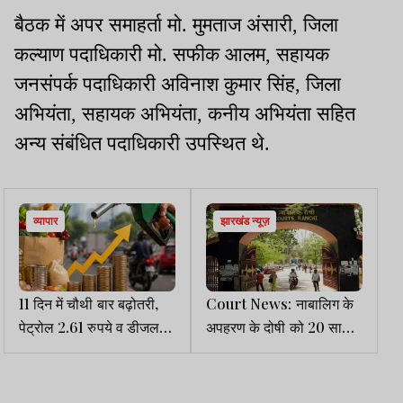
बैठक में अपर समाहर्ता मो. मुमताज अंसारी, जिला
कल्याण पदाधिकारी मो. सफीक आलम, सहायक
जनसंपर्क पदाधिकारी अविनाश कुमार सिंह, जिला
अभियंता, सहायक अभियंता, कनीय अभियंता सहित
अन्य संबंधित पदाधिकारी उपस्थित थे.
व्यापार
झारखंड न्यूज़
11 दिन में चौथी बार बढ़ोतरी,
Court News: नाबालिग के
पेट्रोल 2.61 रुपये व डीजल
अपहरण के दोषी को 20 साल
2.71 रुपये महंगा
की सजा, 35 हजार जुर्माना भी