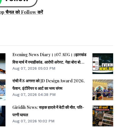
pp चैनल को Follow करें
Evening News Diary।।07 AUG।।झारखंड
विस मार्च में स्याहीकांड, आरोपी अरेस्ट, नेहा बोरा बोलीं-
Aug 07, 2026 05:03 PM
BJP-RSS के गुंडों का काम।।आंदोलनरत छात्रों की
समस्याओं को समझना चाहती सरकार: CM।।छात्रों से
रांची में 8 अगस्त को JD Design Award 2026,
मिले SDO, वार्ता की उम्मीद।।40 साल बाद बोफोर्स
फैशन, इंटीरियर व आर्ट का भव्य संगम
केस बंद।।समेत कई खबरें व वीडियो।।
Aug 07, 2026 04:38 PM
Giridih News: सड़क हादसे में बेटी की मौत, पति-
पत्नी घायल
Aug 07, 2026 10:02 PM