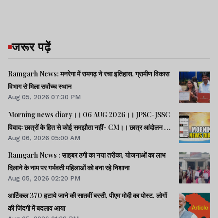
जरूर पढ़ें
Ramgarh News: मनरेगा में रामगढ़ ने रचा इतिहास, ग्रामीण विकास
विभाग से मिला सर्वोच्च स्थान
Aug 05, 2026 07:30 PM
Morning news diary।। 06 AUG 2026।। JPSC-JSSC
विवादः छात्रों के हित से कोई समझौता नहीं- CM।। छात्र आंदोलन के
Aug 06, 2026 05:00 AM
समर्थन में झारखंड आएंगे अभिजीत दीपके।। जब तक अमित शाह सदन
में जवाब नहीं देते, चर्चा नहीं होगीः राहुल।। समेत कई खबरें व वीडियो.
Ramgarh News : साइबर ठगी का नया तरीका, योजनाओं का लाभ
दिलाने के नाम पर गर्भवती महिलाओं को बना रहे निशाना
Aug 05, 2026 02:20 PM
आर्टिकल 370 हटाये जाने की सातवीं बरसी, पीएम मोदी का पोस्ट, लोगों
की जिंदगी में बदलाव आया