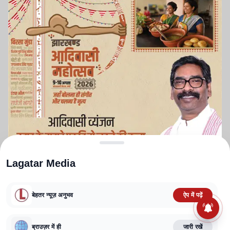
Lagatar Media
बेहतर न्यूज़ अनुभव
ऐप में पढ़ें
ABOUT US
CONTACT US
PRIVACY POLICY
TERMS AND CONDITIONS
ब्राउज़र में ही
जारी रखें
CORRECTIONS POLICY
EDITORIAL GUIDELINES
FACT CHECKING POLICY