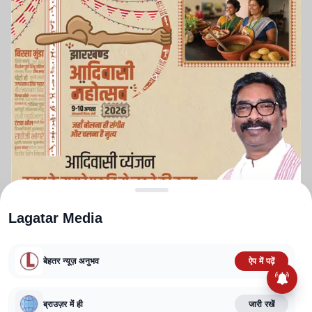
Lagatar Media
बेहतर न्यूज़ अनुभव
ऐप में पढ़ें
ABOUT US
CONTACT US
PRIVACY POLICY
TERMS AND CONDITIONS
CORRECTIONS POLICY
EDITORIAL GUIDELINES
FACT CHECKING POLICY
ब्राउज़र में ही
जारी रखें