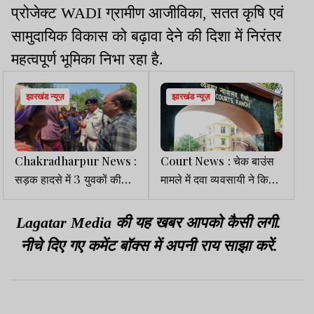
प्रोजेक्ट WADI ग्रामीण आजीविका, सतत कृषि एवं
सामुदायिक विकास को बढ़ावा देने की दिशा में निरंतर
महत्वपूर्ण भूमिका निभा रहा है.
झारखंड न्यूज़
झारखंड न्यूज़
Chakradharpur News :
Court News : चेक बाउंस
सड़क हादसे में 3 युवकों की
मामले में दवा व्यवसायी ने किया
मौत के दूसरे दिन ग्रामीणों ने दो
सरेंडर, भेजा गया जेल
घंटे जाम रखी सड़क
Lagatar Media की यह खबर आपको कैसी लगी.
नीचे दिए गए कमेंट बॉक्स में अपनी राय साझा करें.