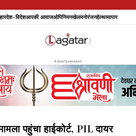
हार
देश-विदेश
आपकी आवाज
ओपिनियन
खेल
मनोरंजन
हेल्थ
व्यापार
Advertisement
मामला पहुंचा हाईकोर्ट, PIL दायर