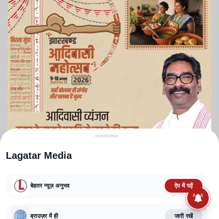
Lagatar Media
बेहतर न्यूज़ अनुभव
ऐप में पढ़ें
ABOUT US
CONTACT US
PRIVACY POLICY
TERMS AND CONDITIONS
ब्राउज़र में ही
जारी रखें
CORRECTIONS POLICY
EDITORIAL GUIDELINES
FACT CHECKING POLICY