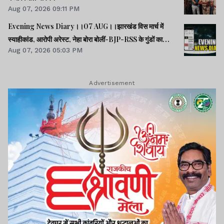
Aug 07, 2026 09:11 PM
Evening News Diary।।07 AUG।।झारखंड विस मार्च में
स्याहीकांड, आरोपी अरेस्ट, नेहा बोरा बोलीं-BJP-RSS के गुंडों का
Aug 07, 2026 05:03 PM
काम।।आंदोलनरत छात्रों की समस्याओं को समझना चाहती सरकार:
CM।।छात्रों से मिले SDO, वार्ता की उम्मीद।।40 साल बाद बोफोर्स
केस बंद।।समेत कई खबरें व वीडियो।।
Advertisement