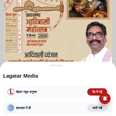
Lagatar Media
बेहतर न्यूज़ अनुभव
ऐप में पढ़ें
ABOUT US
CONTACT US
PRIVACY POLICY
TERMS AND CONDITIONS
CORRECTIONS POLICY
EDITORIAL GUIDELINES
FACT CHECKING POLICY
ब्राउज़र में ही
जारी रखें
Copyright
2025-2026
Lagatar Media Pvt. Ltd.