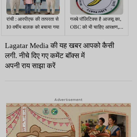
रांची : आरपीएफ की तत्परता से
गजबे पॉलिटिक्स है आजसू का,
10 वर्षीय बालक को बचाया गया
OBC को भी चाहिए आरक्षण,
कुड़मी को ST का दर्जा देने के
लिए भी आंदोलन
की
यह
खबर
आपको
कैसी
Lagatar Media
लगी
नीचे
दिए
गए
कमेंट
बॉक्स
में
.
अपनी
राय
साझा
करें
Advertisement