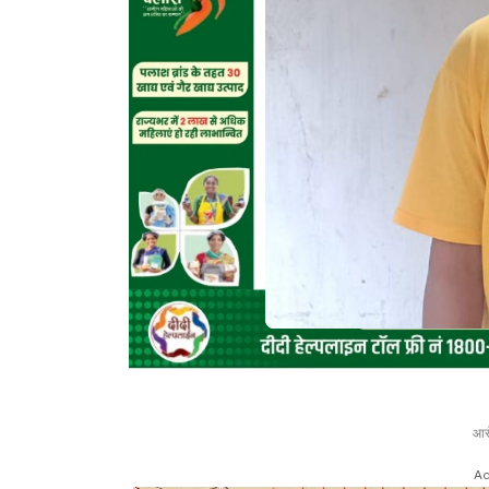
आरो
Ad