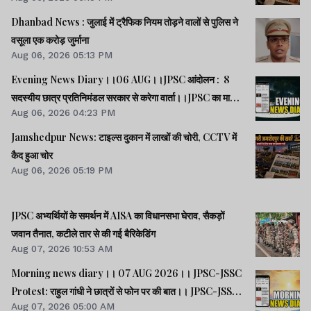
Dhanbad News : जुलाई में ट्रैफिक नियम तोड़ने वालों से पुलिस ने
वसूला एक करोड़ जुर्माना
Aug 06, 2026 05:13 PM
Evening News Diary।।06 AUG।।JPSC आंदोलन : 8
सदस्यीय छात्र प्रतिनिमंडल सरकार से करेगा वार्ता।।JPSC का मामला
Aug 06, 2026 04:23 PM
पेपर लीक का नहीं, बैक डोर से गलत नियुक्ति का है : किशोर।।BPSC
AEDO पेपर लीक : BARC का कर्मी रौशन अरेस्ट।।समेत कई खबरें
Jamshedpur News: टाइल्स दुकान में लाखों की चोरी, CCTV में
व वीडियो।।
कैद हुआ चोर
Aug 06, 2026 05:19 PM
JPSC अभ्यर्थियों के समर्थन में AISA का विधानसभा घेराव, सैकड़ों
जवान तैनात, कटीले तार से की गई बैरिकेडिंग
Aug 07, 2026 10:53 AM
Morning news diary।। 07 AUG 2026।। JPSC-JSSC
Protest: राहुल गांधी ने छात्रों से फोन पर की बात।। JPSC-JSSC
Aug 07, 2026 05:00 AM
आंदोलन: छात्र प्रतिनिधि अपनी मांगों पर अड़े।। ACB ने नेक्सजेन के