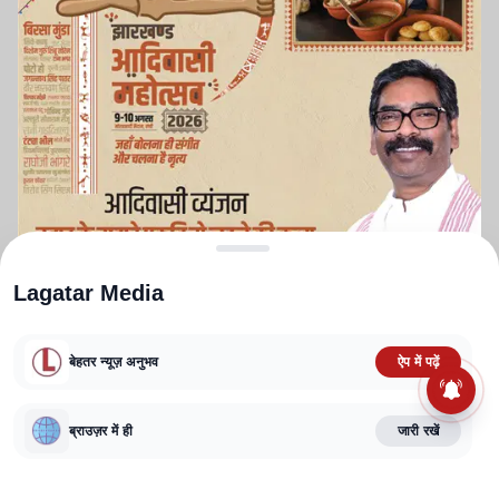
Lagatar Media
बेहतर न्यूज़ अनुभव
ऐप में पढ़ें
ABOUT US
CONTACT US
PRIVACY POLICY
TERMS AND CONDITIONS
ब्राउज़र में ही
जारी रखें
CORRECTIONS POLICY
EDITORIAL GUIDELINES
FACT CHECKING POLICY
Copyright
2025-2026
Lagatar Media Pvt. Ltd.