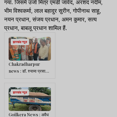
गया. जिसमें उर्जा मित्र एमडी जावेद, अरशद नदीम,
भीम विश्वकर्मा, लाल बहादुर सुरीन, गोपीनाथ साहू,
नयन प्रधान, संजय प्रधान, अमन कुमार, सत्य
प्रधान, बाबलू प्रधान शामिल हैं.
झारखंड न्यूज़
Chakradharpur
news : डॉ. श्यामा प्रसाद
मुखर्जी के बलिदान दिवस पर
श्रद्धांजलि सभा का आयोजन
झारखंड न्यूज़
Goilkera News : अवैध