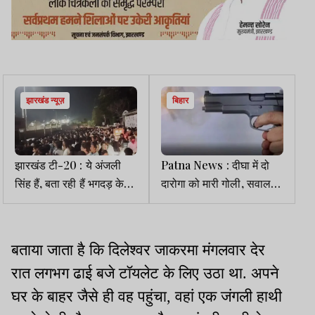
झारखंड न्यूज़
बिहार
झारखंड टी-20 : ये अंजली
Patna News : दीघा में दो
सिंह हैं, बता रही हैं भगदड़ के
दारोगा को मारी गोली, सवाल
पहले JSCA के लोग ड्रंक थे
उठा-जंगलराज या पुलिस से
असंतोष
बताया जाता है कि दिलेश्वर जाकरमा मंगलवार देर
रात लगभग ढाई बजे टॉयलेट के लिए उठा था. अपने
घर के बाहर जैसे ही वह पहुंचा, वहां एक जंगली हाथी