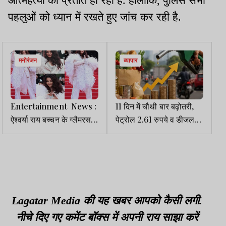
आत्महत्या का प्रतीत हो रहा है. हालांकि, पुलिस सभी
पहलुओं को ध्यान में रखते हुए जांच कर रही है.
मनोरंजन
व्यापार
Entertainment News :
11 दिन में चौथी बार बढ़ोतरी,
ऐश्वर्या राय बच्चन के ग्लैमरस
पेट्रोल 2.61 रुपये व डीजल
कान्स फिनाले लुक ने बढ़ाया
2.71 रुपये महंगा
इंटरनेट का पारा, तस्वीरें
वायरल
Lagatar Media की यह खबर आपको कैसी लगी.
नीचे दिए गए कमेंट बॉक्स में अपनी राय साझा करें