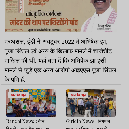
दरअसल, ईडी ने अक्टूबर 2022 में अभिषेक झा,
पूजा सिंघल एवं अन्य के खिलाफ मामले में चार्जशीट
दाखिल की थी. यहां बता दें कि अभिषेक झा इसी
मामले से जुड़े एक अन्य आरोपी आईएएस पूजा सिंघल
के पति हैं.
झारखंड न्यूज़
झारखंड न्यूज़
Ranchi News : तीन
Giridih News : निगम ने
दिवसीय समर कैंप का समापन,
चलाया अतिक्रमण हटाओ