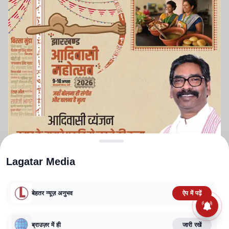
Lagatar Media
बेहतर न्यूज़ अनुभव
ऐप में पढ़ें
ABOUT US
CONTACT US
PRIVACY POLICY
TERMS AND CONDITIONS
ब्राउज़र में ही
जारी रखें
CORRECTIONS POLICY
EDITORIAL GUIDELINES
FACT CHECKING POLICY