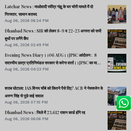
Latehar News : माओवादी रवींद्र गंझू के घर चोरी मामले में दो
गिरफ्तार, सामान बरामद
Aug 06, 2026 06:24 PM
Dhanbad News : SIR को लेकर 8-9 व 22-23 अगस्त को सभी
बूथों पर लगेंगे कैंप
Aug 06, 2026 02:49 PM
Evening News Diary।।06 AUG।।JPSC आंदोलन : 8
सदस्यीय छात्र प्रतिनिमंडल सरकार से करेगा वार्ता।।JPSC का मामला
Aug 06, 2026 04:23 PM
पेपर लीक का नहीं, बैक डोर से गलत नियुक्ति का है : किशोर।।BPSC
AEDO पेपर लीक : BARC का कर्मी रौशन अरेस्ट।।समेत कई खबरें
व वीडियो।।
शराब घोटाला: IAS विनय चौबे को कितने पैसे दिए? ACB ने नेक्सजेन के
अरुण सिंह से पूछे कई सवाल
Aug 06, 2026 07:10 PM
Dhanbad News : जिले में 23,612 राशन कार्ड होंगे रद्द
Aug 06, 2026 06:06 PM