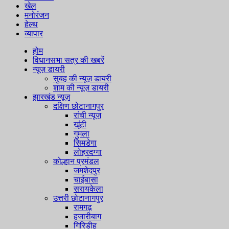
खेल
मनोरंजन
हेल्थ
व्यापार
होम
विधानसभा सत्र की खबरें
न्यूज़ डायरी
सुबह की न्यूज़ डायरी
शाम की न्यूज़ डायरी
झारखंड न्यूज़
दक्षिण छोटानागपुर
रांची न्यूज़
खूंटी
गुमला
सिमडेगा
लोहरदग्गा
कोल्हान प्रमंडल
जमशेदपुर
चाईबासा
सरायकेला
उत्तरी छोटानागपुर
रामगढ़
हजारीबाग
गिरिडीह