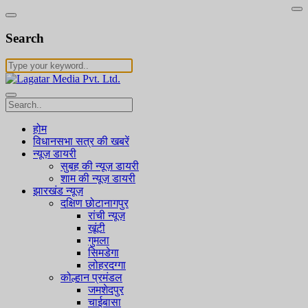
Search
होम
विधानसभा सत्र की खबरें
न्यूज़ डायरी
सुबह की न्यूज़ डायरी
शाम की न्यूज़ डायरी
झारखंड न्यूज़
दक्षिण छोटानागपुर
रांची न्यूज़
खूंटी
गुमला
सिमडेगा
लोहरदग्गा
कोल्हान प्रमंडल
जमशेदपुर
चाईबासा