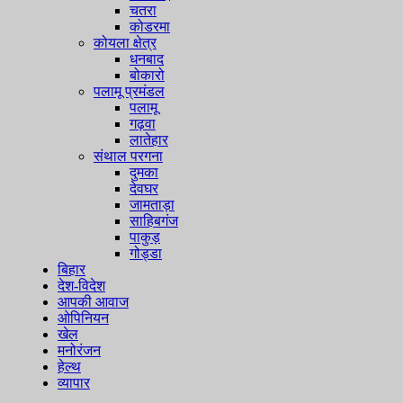
चतरा
कोडरमा
कोयला क्षेत्र
धनबाद
बोकारो
पलामू प्रमंडल
पलामू
गढ़वा
लातेहार
संथाल परगना
दुमका
देवघर
जामताड़ा
साहिबगंज
पाकुड़
गोड्डा
बिहार
देश-विदेश
आपकी आवाज
ओपिनियन
खेल
मनोरंजन
हेल्थ
व्यापार