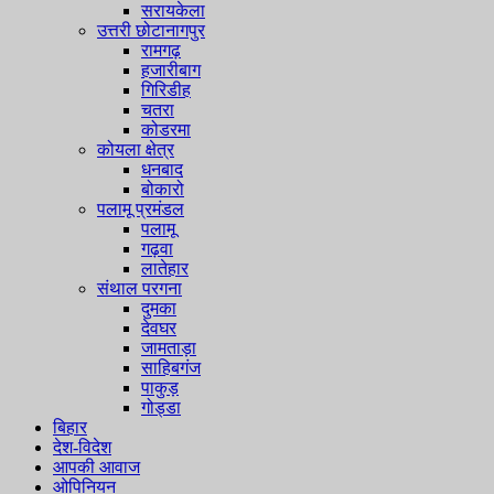
सरायकेला
उत्तरी छोटानागपुर
रामगढ़
हजारीबाग
गिरिडीह
चतरा
कोडरमा
कोयला क्षेत्र
धनबाद
बोकारो
पलामू प्रमंडल
पलामू
गढ़वा
लातेहार
संथाल परगना
दुमका
देवघर
जामताड़ा
साहिबगंज
पाकुड़
गोड्डा
बिहार
देश-विदेश
आपकी आवाज
ओपिनियन