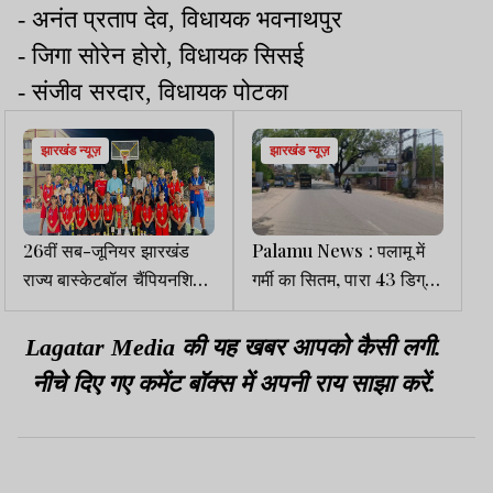
- अनंत प्रताप देव, विधायक भवनाथपुर
- जिगा सोरेन होरो, विधायक सिसई
- संजीव सरदार, विधायक पोटका
झारखंड न्यूज़
झारखंड न्यूज़
26वीं सब-जूनियर झारखंड
Palamu News : पलामू में
राज्य बास्केटबॉल चैंपियनशिप में
गर्मी का सितम, पारा 43 डिग्री
बोकारो का शानदार प्रदर्शन
के पार
Lagatar Media की यह खबर आपको कैसी लगी.
नीचे दिए गए कमेंट बॉक्स में अपनी राय साझा करें.