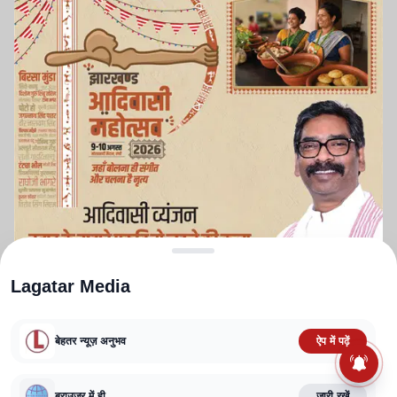
Lagatar Media
बेहतर न्यूज़ अनुभव
ऐप में पढ़ें
ABOUT US
CONTACT US
PRIVACY POLICY
TERMS AND CONDITIONS
ब्राउज़र में ही
जारी रखें
CORRECTIONS POLICY
EDITORIAL GUIDELINES
FACT CHECKING POLICY