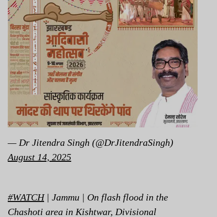
— Dr Jitendra Singh (@DrJitendraSingh)
August 14, 2025
#WATCH
| Jammu | On flash flood in the
Chashoti area in Kishtwar, Divisional