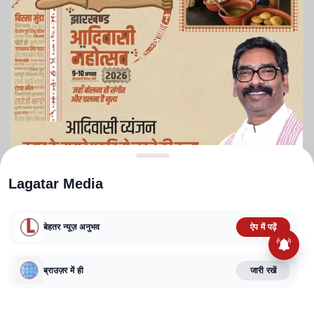
Lagatar Media
बेहतर न्यूज़ अनुभव
ऐप में पढ़ें
ABOUT US
CONTACT US
PRIVACY POLICY
TERMS AND CONDITIONS
ब्राउज़र में ही
जारी रखें
CORRECTIONS POLICY
EDITORIAL GUIDELINES
FACT CHECKING POLICY
Copyright
2025-2026
Lagatar Media Pvt. Ltd.