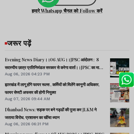
हमारे Whatsapp चैनल को Follow करें
जरूर पढ़ें
Evening News Diary।।06 AUG।।JPSC आंदोलन : 8
सदस्यीय छात्र प्रतिनिमंडल सरकार से करेगा वार्ता।।JPSC का मामला
Aug 06, 2026 04:23 PM
पेपर लीक का नहीं, बैक डोर से गलत नियुक्ति का है : किशोर।।BPSC
AEDO पेपर लीक : BARC का कर्मी रौशन अरेस्ट।।समेत कई खबरें
झारखंड में लागू होंगे फायर रूल्स , कर्मियों को मिलेंगे कानूनी अधिकार,
व वीडियो।।
फायर सेफ्टी अफसर की होगी नियुक्त
Aug 07, 2026 09:44 AM
Dhanbad News: सड़क पर बने गड्ढों की पूजा कर JLKM ने
जताया विरोध, प्रशासन का खींचा ध्यान
Aug 06, 2026 06:31 PM