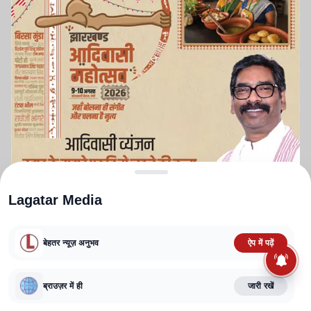
Lagatar Media
बेहतर न्यूज़ अनुभव
ऐप में पढ़ें
ABOUT US
CONTACT US
PRIVACY POLICY
TERMS AND CONDITIONS
CORRECTIONS POLICY
EDITORIAL GUIDELINES
FACT CHECKING POLICY
ब्राउज़र में ही
जारी रखें
Copyright
2025-2026
Lagatar Media Pvt. Ltd.